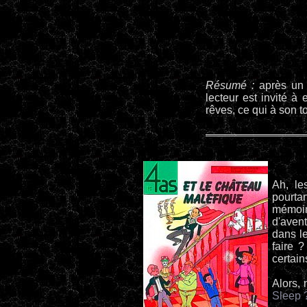
Résumé :
après un 
lecteur est invité à
rêves, ce qui à son to
Ah, le
pourta
mémoir
d'aven
dans le
faire 
certain
Alors,
Sleep 