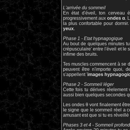
L'arrivée du sommeil
En état d'éveil, ton cerveau
progressivement aux
ondes α
. 
la plus confortable pour dormir
yeux
.
Phase 1 - Etat hypnagogique
Au bout de quelques minutes t
crépusculaire' entre l'éveil et l
infime des bruits.
Tes muscles commencent à se déc
peuvent être n'importe quoi, 
s'appellent '
images hypnagogi
Phase 2 - Sommeil léger
Cette fois tu dérives réelemen
aussi bien quelques secondes qu
Les ondes θ vont finalement être
le signe que le sommeil réel a 
amusant est que si tu es réveillé
Phases 3 et 4 - Sommeil profond