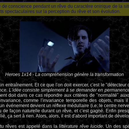
e de conscience pendant un rêve du caractère onirique de la sit
ets spectaculaires sur la perception du rêve et son évolution.
Heroes 1x14 - La compréhension génère la transformation
n entraînement. Et ce que l'on doit exercer, c'est le "détecteur
ence.
L'idée consiste simplement à se demander en permanence s
ment doit dans ce cas répondre aux critères de "normalité" a
'invariance, comme l'invariance temporelle des objets, mais il
'un événement devient un réflexe médullaire (i.e. le centre nerve
eu de façon naturelle durant un rêve, et c'est gagné. Enfin presq
blié, ça sert à rien. Alors, alors, il est d'abord important de dév
u rêves est appelé dans la littérature
rêve lucide
. Un des spé