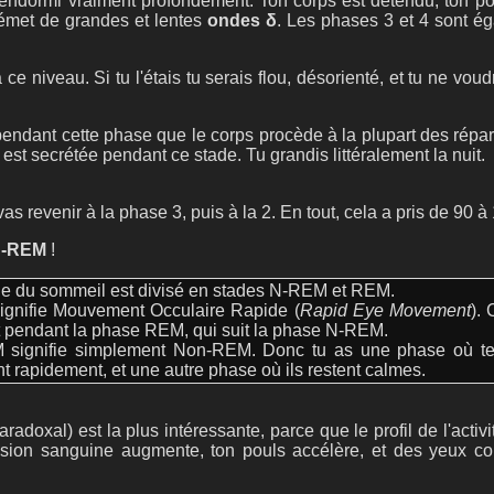
endormi vraiment profondément. Ton corps est détendu, ton pou
 émet de grandes et lentes
ondes δ
. Les phases 3 et 4 sont
lé à ce niveau. Si tu l'étais tu serais flou, désorienté, et tu ne vo
endant cette phase que le corps procède à la plupart des répara
st secrétée pendant ce stade. Tu grandis littéralement la nuit.
as revenir à la phase 3, puis à la 2. En tout, cela a pris de 90 à
-REM
!
le du sommeil est divisé en stades N-REM et REM.
gnifie Mouvement Occulaire Rapide (
Rapid Eye Movement
).
t pendant la phase REM, qui suit la phase N-REM.
signifie simplement Non-REM. Donc tu as une phase où t
t rapidement, et une autre phase où ils restent calmes.
radoxal) est la plus intéressante, parce que le profil de l'activi
ression sanguine augmente, ton pouls accélère, et des yeux 