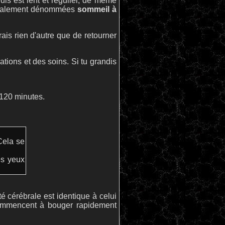
ls est lent et régulier, de même
 également dénommées
sommeil à
udrais rien d'autre que de retourner
tions et des soins. Si tu grandis
 120 minutes.
 Cela se
es yeux
té cérébrale est identique à celui
commencent à bouger rapidement