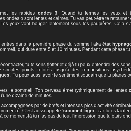
 émet les rapides
ondes β
. Quand tu fermes les yeux et te
Les ondes α sont lentes et calmes. Tu vas peut-être te retourner 
. Tes yeux vont bouger lentement sous tes paupières. Cela s'
u entres dans la première phase du sommeil aka
état hypnag
e sommeil, qui dure entre 5 et 10 minutes. Pendant cette phase tu 
ontracter, tu te sens flotter et déjà tu peux entendre des son
de simples points colorés jusqu'à des compositions psyché
ques
'. Tu peux aussi avoir le sentiment soudain que tu planes 
t vers le sommeil. Ton cerveau émet rythmiquement de lentes
'une dizaine de minutes.
 accompagnées par de brefs et intenses pics d'activité cérébr
commencé. C'est aussi appelé '
sommeil léger
', car tu es facil
 à ce moment-là tu n'as pas du tout l'impression que tu étais end