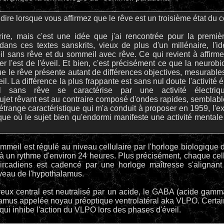
ire lorsque vous affirmez que le rêve est un troisième état du 
ire, mais c'est une idée que j'ai rencontrée pour la premi
ans ces textes sanskrits, vieux de plus d'un millénaire, l'
il sans rêve et du sommeil avec rêve. Ce qui revient à affirme
r l'est de l'éveil. Et bien, c'est précisément ce que la neurobi
e le rêve présente autant de différences objectives, mesurable
eil. La différence la plus frappante est sans nul doute l'activité 
l sans rêve se caractérise par une activité électriq
et rêvant est au contraire composé d'ondes rapides, semblables
e étrange caractéristique qui m'a conduit à proposer en 1959, l
que où le sujet bien qu'endormi manifeste une activité mentale 
mmeil est régulé au niveau cellulaire par l'horloge biologique 
e à un rythme d'environ 24 heures. Plus précisément, chaque cel
circadiens est cadencé par une horloge maîtresse s'alignant 
iveau de l'hypothalamus.
eux central est neutralisé par un acide, le GABA (acide gamm
alamus appelée noyau préoptique ventrolatéral aka VLPO. Certa
qui inhibe l'action du VLPO lors des phases d'éveil.