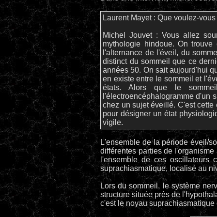
Laurent Mayet : Que voulez-vous d
Michel Jouvet : Vous allez sour
mythologie hindoue. On trouve d
l'alternance de l'éveil, du somme
distinct du sommeil que ce dernie
années 50. On sait aujourd'hui qu
en existe entre le sommeil et l'év
états. Alors que le sommei
l'électroencéphalogramme d'un suj
chez un sujet éveillé. C'est cett
pour désigner un état physiologi
vigile.
L'ensemble de la période éveil/so
différentes parties de l'organism
l'ensemble de ces oscillateurs 
suprachiasmatique, localisé au n
Lors du sommeil, le système nerv
structure située près de l'hypoth
c'est le noyau suprachiasmatique 