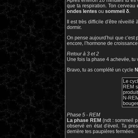
Après environ 20 minutes tu es 
que ta respiration. Ton cerveau
ondes lentes
ou
sommeil δ
.
Il est très difficile d'être réveil
dormir.
On pense aujourd'hui que c'est p
encore, l'hormone de croissance e
Retour à 3 et 2
Une fois la phase 4 achevée, tu v
Bravo, tu as complété un cycle
N
Le cyc
REM si
produi
N-REM 
bougen
Phase 5 - REM
La phase REM
(ndt : sommeil pa
observé en état d'éveil. Ta p
derrière tes paupières fermées.