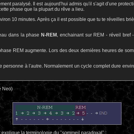
lement paralysé. Il est aujourd'hui admis qu'il s'agit d'une protec
cette phase que la plupart du rêve a lieu.
on 10 minutes. Après ça il est possible que tu te réveilles briè
eau dans la phase
N-REM
, enchainant sur REM - réveil bref
a phase REM augmente. Lors des deux dernières heures de somme
e personne à l'autre. Normalement un cycle complet dure envir
le Neo)
 explique la terminologie du "sommeil paradoxal" :