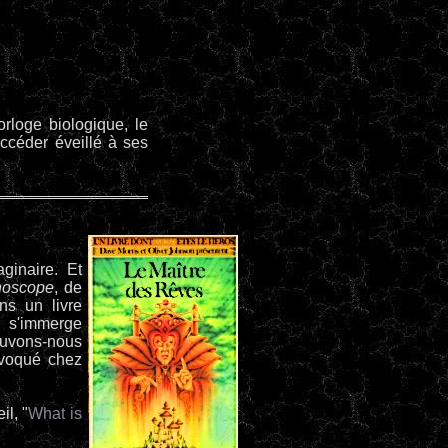
rloge biologique, le
accéder éveillé à ses
ginaire. Et
noscope
, de
ns un livre
i s'immerge
pouvons-nous
 évoqué chez
l, "
What is