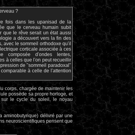
cerveau ?
ère fois dans les upanisad de la
idée que le cerveau humain subit
r que le rêve serait un état aussi
ologie a découvert vers la fin des
s, avec le sommeil orthodoxe qu'il
électrique corticale associée à ces
ue composée d'ondes lentes,
 à celles que l'on peut recueillir
'expression de "sommeil paradoxal"
comparable à celle de l'attention
du corps, chargée de maintenir les
lule possède sa propre horloge, et
sur le cycle du soleil, le noyau
a aminobutyrique) délivré par une
ins neuroscientifiques pensent que