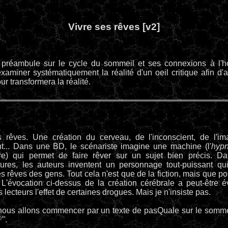
Vivre ses rêves [v2]
préambule sur le cycle du sommeil et ses connexions à l'ho
 examiner systématiquement la réalité d'un oeil critique afin d'
ur transformera la réalité.
s rêves. Une création du cerveau, de l'inconscient, de l'ima
nt... Dans une BD, le scénariste imagine une machine (l'
hyp
e) qui permet de faire rêver sur un sujet bien précis. Da
tures, les auteurs inventent un personnage tout-puissant qu
s rêves des gens. Tout cela n'est que de la fiction, mais que 
? L'évocation ci-dessus de la création cérébrale a peut-être
s lecteurs l'effet de certaines drogues. Mais je n'insiste pas.
 nous allons commencer par un texte de pasQuale sur le sommei
?
".