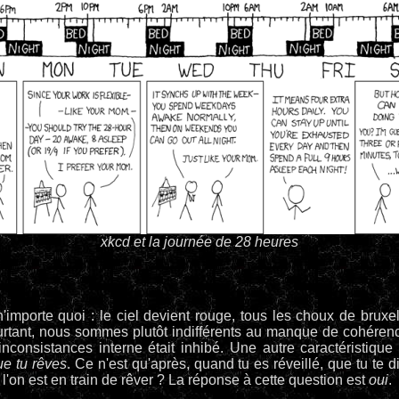
xkcd et la journée de 28 heures
n'importe quoi : le ciel devient rouge, tous les choux de brux
ourtant, nous sommes plutôt indifférents au manque de cohére
nconsistances interne était inhibé. Une autre caractéristique 
ue tu rêves
. Ce n'est qu'après, quand tu es réveillé, que tu te dis
'on est en train de rêver ? La réponse à cette question est
oui
.