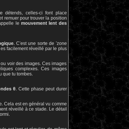
 détends, celles-ci font place
et remuer pour trouver la position
appelle le
mouvement lent des
ogique
. C'est une sorte de 'zone
es facilement réveillé par le plus
s ou voir des images. Ces images
déliques complexes. Ces images
ou que tu tombes.
ondes θ
. Cette phase peut durer
ale. Cela est en général vu comme
ement réveillé à ce stade. Le détail
ormi.