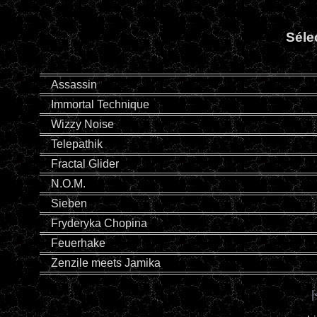
Séle
Assassin
Immortal Technique
Wizzy Noise
Telepathik
Fractal Glider
N.O.M.
Sieben
Fryderyka Chopina
Feuerhake
Zenzile meets Jamika
|